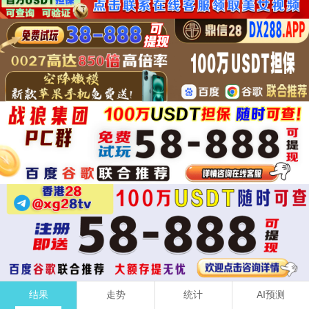
结果
走势
统计
AI预测
加拿大
加拿大西
台湾
比特币